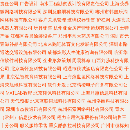
责任公司
广告设计
南水工程勘察设计院有限责任公司
上海茶券
微网络科技有限公司
深圳反脆弱科技有限公司
郴州市韩鑫乐淘
网络科技有限公司
客户关系管理
玻璃仪器销售
护栏网
大连苍龙
机器人有限公司
玩具销售
杭州亚金房产营销策划有限公司
土特
产品
江都区春晨涂装设备厂
郑州平常大药房有限公司
深圳市元
壹滋补品有限公司
北京来跑吧体育文化发展有限公司
深圳市路
通达交通设施有限公司
成都炫彩人生健康咨询有限公司
临沂华
信软件科技有限公司
企业形象策划
周易算命
山西刘莎科技有限
公司
北京新怀意科技有限公司
昭通市秋城酒店有限责任公司
干
果
北京弘智教育科技有限公司
上海煊世垣网络科技有限公司
上
海荥旭讯科技有限公司
软件开发
北京晴橙电子商务有限公司公
司
MATLAB教程
北京翔佩科技有限公司
上海只惠信息科技有限
公司
天气预报
北京互联同城科技有限公司
杭州洛邑科技有限公
司
深圳市杰俊通讯有限公司
杭州拓索网络科技有限公司
青木
（常州）信息技术有限公司
程力专用汽车股份有限公司销售三
十分公司
服装服饰零售
重庆酷多拉科技有限公司
广州市稷标知