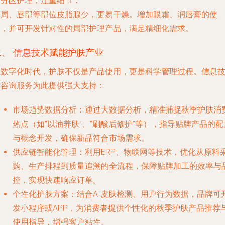
.
分区护理，注重细节
：
眼周、唇部等部位皮脂腺少，更易干燥。增加眼霜、润唇膏的使
用，并可开发针对性的局部护理产品，满足精细化需求。
二、 信息技术赋能护肤产业
在数字化时代，护肤不仅是产品使用，更是科学管理过程。信息
术咨询服务为此提供强大支持：
市场趋势数据分析
：通过大数据分析，精准捕捉秋季护肤消
热点（如“以油养肤”、“刷酸后修护”等），指导贴牌产品的配
与概念开发，确保新品符合市场需求。
供应链智能化管理
：利用ERP、物联网等技术，优化从原料
购、生产排程到质量追溯的全流程，保障贴牌加工的效率与
控，实现快速响应订单。
个性化护肤方案
：结合AI皮肤检测、用户行为数据，品牌可
发小程序或APP，为消费者提供个性化的秋季护肤产品推荐
使用指导，增强客户粘性。