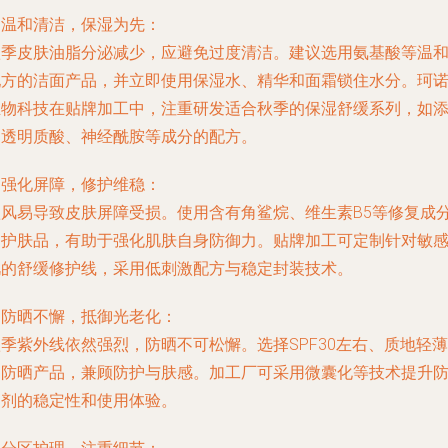
.
温和清洁，保湿为先
：
秋季皮肤油脂分泌减少，应避免过度清洁。建议选用氨基酸等温
配方的洁面产品，并立即使用保湿水、精华和面霜锁住水分。珂
生物科技在贴牌加工中，注重研发适合秋季的保湿舒缓系列，如
加透明质酸、神经酰胺等成分的配方。
.
强化屏障，修护维稳
：
秋风易导致皮肤屏障受损。使用含有角鲨烷、维生素B5等修复成
的护肤品，有助于强化肌肤自身防御力。贴牌加工可定制针对敏
肌的舒缓修护线，采用低刺激配方与稳定封装技术。
.
防晒不懈，抵御光老化
：
季紫外线依然强烈，防晒不可松懈。选择SPF30左右、质地轻薄
的防晒产品，兼顾防护与肤感。加工厂可采用微囊化等技术提升
晒剂的稳定性和使用体验。