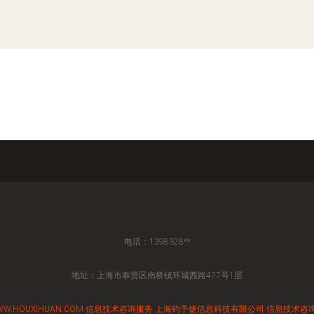
电话：1398328**
地址：上海市奉贤区南桥镇环城西路477号1层
W.HOUXIHUAN.COM
信息技术咨询服务
上海钧予捷信息科技有限公司
信息技术咨