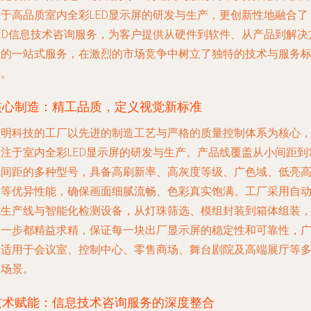
耕于高品质室内全彩LED显示屏的研发与生产，更创新性地融合了
LED信息技术咨询服务，为客户提供从硬件到软件、从产品到解决
案的一站式服务，在激烈的市场竞争中树立了独特的技术与服务
杆。
核心制造：精工品质，定义视觉新标准
员明科技的工厂以先进的制造工艺与严格的质量控制体系为核心
专注于室内全彩LED显示屏的研发与生产。产品线覆盖从小间距到
规间距的多种型号，具备高刷新率、高灰度等级、广色域、低亮
灰等优异性能，确保画面细腻流畅、色彩真实饱满。工厂采用自
化生产线与智能化检测设备，从灯珠筛选、模组封装到箱体组装
每一步都精益求精，保证每一块出厂显示屏的稳定性和可靠性，
泛适用于会议室、控制中心、零售商场、舞台剧院及高端展厅等
元场景。
技术赋能：信息技术咨询服务的深度整合